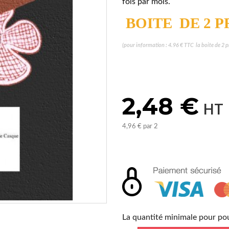
fois par mois.
BOITE DE 2 
(pour information : 4.96 € TTC la boite de 2 p
2,48 €
HT
4,96 €
par 2
La quantité minimale pour p