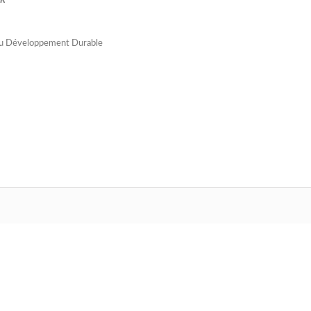
ER
re du Développement Durable