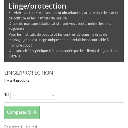
Linge/protection
Serviette de toilette jetable
ultra absorbante
, parfaite pour les salons
de coiffure et les instituts de beauté.
Draps de massage jetable satisferont vos clients, même les plus
exigeants.
Pour les instituts de beauté et les centres de soins, le drap de
massage jetable à usage unique est le produit incontournable à
moindre coût !
Une sécurité hygiénique très demandée par les clients d'aujourd'hui.
Détails
LINGE/PROTECTION
Il y a 4 produits.
Tri
Comparer (
0
)
Résultats 1 - 4 sur 4.